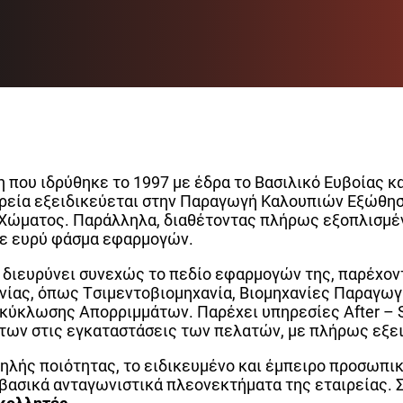
ηση που ιδρύθηκε το 1997 με έδρα το Βασιλικό Ευβοίας 
ιρεία εξειδικεύεται στην Παραγωγή Καλουπιών Εξώθησ
ώματος. Παράλληλα, διαθέτοντας πλήρως εξοπλισμένο
σε ευρύ φάσμα εφαρμογών.
 διευρύνει συνεχώς το πεδίο εφαρμογών της, παρέχο
νίας, όπως Τσιμεντοβιομηχανία, Βιομηχανίες Παραγωγή
κλωσης Απορριμμάτων. Παρέχει υπηρεσίες After – Sal
ων στις εγκαταστάσεις των πελατών, με πλήρως εξει
ηλής ποιότητας, το ειδικευμένο και έμπειρο προσωπικ
βασικά ανταγωνιστικά πλεονεκτήματα της εταιρείας. Σ